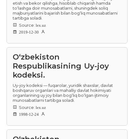
etish va bekor qilishga, hisoblab chiqarish hamda
to‘lashga doir munosabatlarni, shuningdek soliq
majburiyatlarini bajarish bilan bog‘liq munosabatlarni
tartibga soladi.
Source:
lex.uz
2019-12-30
O‘zbekiston
Respublikasining Uy-joy
kodeksi.
Uy-joy kodeksi — fuqarolar, yuridik shaxslar, davlat
boshqaruv organlari va mahalliy davlat hokimiyati
organlarining uy joy bilan bogʻliq boʻlgan ijtimoiy
munosabatlarni tartibga soladi.
Source:
lex.uz
1998-12-24