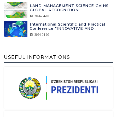
LAND MANAGEMENT SCIENCE GAINS
GLOBAL RECOGNITION!
2026-04-02
International Scientific and Practical
Conference “INNOVATIVE AND
INTENSIVE APPROACHES TO
2024-04-09
COMBATING LAND DEGRADATION”
INFORMATION LETTER
USEFUL INFORMATIONS