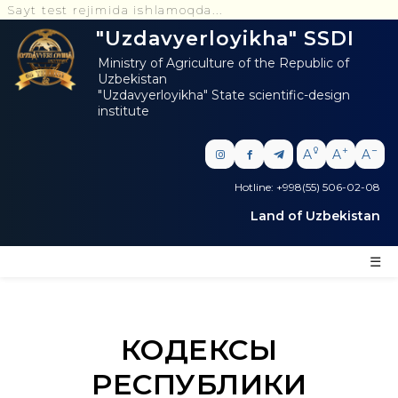
t test rejimida ishlamoqda...
"Uzdavyerloyikha" SSDI
Ministry of Agriculture of the Republic of
Uzbekistan
"Uzdavyerloyikha" State scientific-design
institute
A
A
A
Hotline: +998(55) 506-02-08
Land of Uzbekistan
☰
КОДЕКСЫ
РЕСПУБЛИКИ