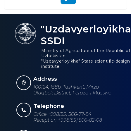
"Uzdavyerloyikha
SSDI
Ministry of Agriculture of the Republic of
Uzbekistan
"Uzdavyerloyikha" State scientific-design
institute
Address
100124, 158b, Tashkent, Mirzo
Ulugbek District, Feruza 1 Massive
Telephone
Office +998(55) 506-77-84
Reception +998(55) 506-02-08