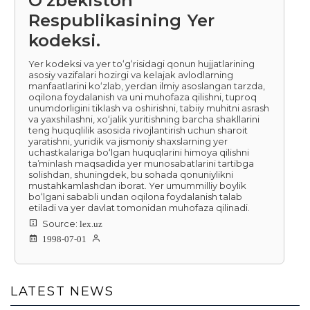
O‘zbekiston
Respublikasining Yer
kodeksi.
Yer kodeksi va yer toʻgʻrisidagi qonun hujjatlarining
asosiy vazifalari hozirgi va kelajak avlodlarning
manfaatlarini koʻzlab, yerdan ilmiy asoslangan tarzda,
oqilona foydalanish va uni muhofaza qilishni, tuproq
unumdorligini tiklash va oshirishni, tabiiy muhitni asrash
va yaxshilashni, xoʻjalik yuritishning barcha shakllarini
teng huquqlilik asosida rivojlantirish uchun sharoit
yaratishni, yuridik va jismoniy shaxslarning yer
uchastkalariga boʻlgan huquqlarini himoya qilishni
taʼminlash maqsadida yer munosabatlarini tartibga
solishdan, shuningdek, bu sohada qonuniylikni
mustahkamlashdan iborat. Yer umummilliy boylik
boʻlgani sababli undan oqilona foydalanish talab
etiladi va yer davlat tomonidan muhofaza qilinadi.
Source:
lex.uz
1998-07-01
LATEST NEWS