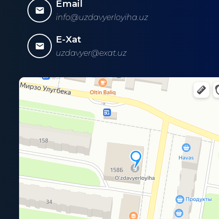
Email
info@uzdavyerloyiha.uz
E-Xat
uzdavyer@exat.uz