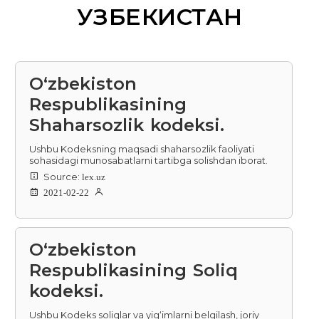
УЗБЕКИСТАН
O‘zbekiston
Respublikasining
Shaharsozlik kodeksi.
Ushbu Kodeksning maqsadi shaharsozlik faoliyati
sohasidagi munosabatlarni tartibga solishdan iborat.
Source:
lex.uz
2021-02-22
O‘zbekiston
Respublikasining Soliq
kodeksi.
Ushbu Kodeks soliqlar va yig‘imlarni belgilash, joriy