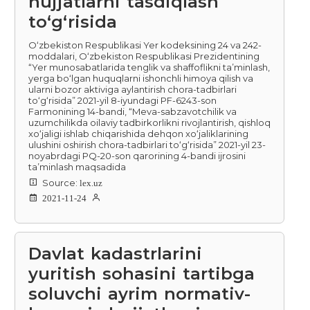
hujjatlarni tasdiqlash
to‘g‘risida
O‘zbekiston Respublikasi Yer kodeksining 24 va 242-
moddalari, O‘zbekiston Respublikasi Prezidentining
“Yer munosabatlarida tenglik va shaffoflikni ta’minlash,
yerga bo‘lgan huquqlarni ishonchli himoya qilish va
ularni bozor aktiviga aylantirish chora-tadbirlari
to‘g‘risida” 2021-yil 8-iyundagi PF-6243-son
Farmonining 14-bandi, “Meva-sabzavotchilik va
uzumchilikda oilaviy tadbirkorlikni rivojlantirish, qishloq
xo‘jaligi ishlab chiqarishida dehqon xo‘jaliklarining
ulushini oshirish chora-tadbirlari to‘g‘risida” 2021-yil 23-
noyabrdagi PQ-20-son qarorining 4-bandi ijrosini
ta’minlash maqsadida
Source:
lex.uz
2021-11-24
Davlat kadastrlarini
yuritish sohasini tartibga
soluvchi ayrim normativ-