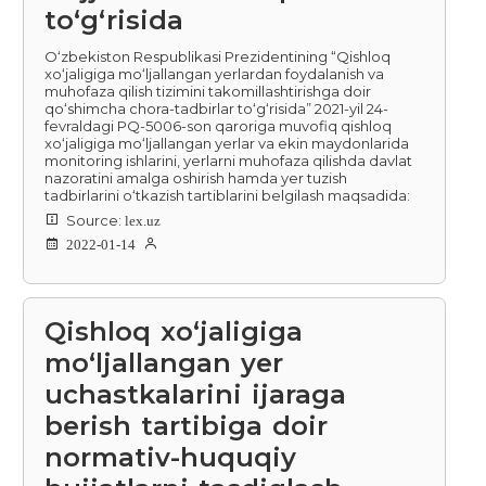
to‘g‘risida
O‘zbekiston Respublikasi Prezidentining “Qishloq
xo‘jaligiga mo‘ljallangan yerlardan foydalanish va
muhofaza qilish tizimini takomillashtirishga doir
qo‘shimcha chora-tadbirlar to‘g‘risida” 2021-yil 24-
fevraldagi PQ-5006-son qaroriga muvofiq qishloq
xo‘jaligiga mo‘ljallangan yerlar va ekin maydonlarida
monitoring ishlarini, yerlarni muhofaza qilishda davlat
nazoratini amalga oshirish hamda yer tuzish
tadbirlarini o‘tkazish tartiblarini belgilash maqsadida:
Source:
lex.uz
2022-01-14
Qishloq xo‘jaligiga
mo‘ljallangan yer
uchastkalarini ijaraga
berish tartibiga doir
normativ-huquqiy