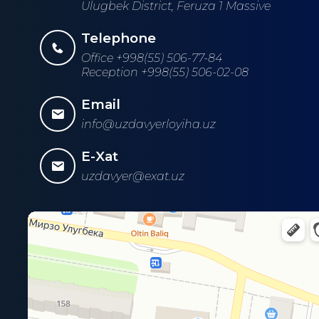
Ulugbek District, Feruza 1 Massive
Telephone
Office +998(55) 506-77-84
Reception +998(55) 506-02-08
Email
info@uzdavyerloyiha.uz
E-Xat
uzdavyer@exat.uz