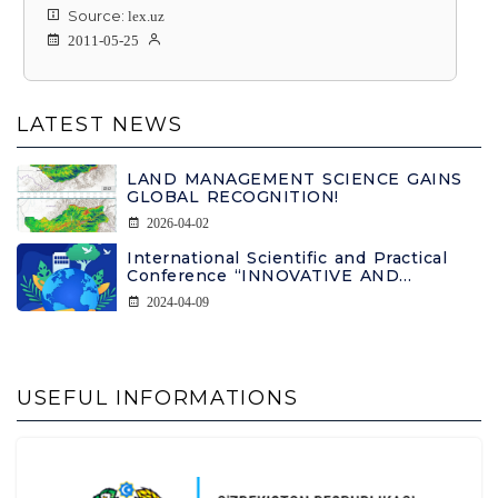
Source:
lex.uz
2011-05-25
LATEST NEWS
LAND MANAGEMENT SCIENCE GAINS
GLOBAL RECOGNITION!
2026-04-02
International Scientific and Practical
Conference “INNOVATIVE AND
INTENSIVE APPROACHES TO
2024-04-09
COMBATING LAND DEGRADATION”
INFORMATION LETTER
USEFUL INFORMATIONS