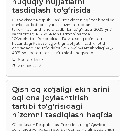
huquqiy hujjatlarni
tasdiqlash to‘g‘risida
O‘zbekiston Respublikasi Prezidentining “Yer hisobi va
davlat kadastrlarini yuritish tizimini tubdan
takomillashtirish chora-tadbirlari to‘g‘risida” 2020-yil 7-
sentabrdagi PF-6061-son Farmoni hamda
“O‘zbekiston Respublikasi Davlat soliq qo‘mitasi
huzuridagi Kadastr agentligi faoliyatini tashkil etish
chora-tadbirlari to‘g‘risida” 2020-yil 7-sentabrdagi PQ-
4819-son qarori ijrosini ta’minlash maqsadida:
Source:
lex.uz
2021-06-22
Qishloq xo‘jaligi ekinlarini
oqilona joylashtirish
tartibi to‘g‘risidagi
nizomni tasdiqlash haqida
O‘zbekiston Respublikasi Prezidentining “Qishloq
xo‘jaligida yer va suv resurslaridan samarali foydalanish