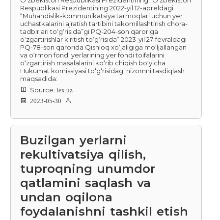
Respublikasi Prezidentining 2022-yil 12-apreldagi
“Muhandislik-kommunikatsiya tarmoqlari uchun yer
uchastkalarini ajratish tartibini takomillashtirish chora-
tadbirlari to‘g‘risida”gi PQ-204-son qaroriga
o‘zgartirishlar kiritish to‘g‘risida” 2023-yil 27-fevraldagi
PQ-78-son qarorida Qishloq xo‘jaligiga mo‘ljallangan
va o‘rmon fondi yerlarining yer fondi toifalarini
o‘zgartirish masalalarini ko‘rib chiqish bo‘yicha
Hukumat komissiyasi to‘g‘risidagi nizomni tasdiqlash
maqsadida:
Source:
lex.uz
2023-05-30
Buzilgan yerlarni
rekultivatsiya qilish,
tuproqning unumdor
qatlamini saqlash va
undan oqilona
foydalanishni tashkil etish