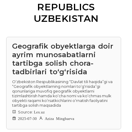
REPUBLICS
UZBEKISTAN
Geografik obyektlarga doir
ayrim munosabatlarni
tartibga solish chora-
tadbirlari toʻgʻrisida
Oʻzbekiston Respublikasining “Davlat tili haqida”gi va
“Geografik obyektlarning nomlari toʻgʻrisida”gi
qonunlariga muvofiq geografik obyektlarni
tizimlashtirish hamda koʻcha nomi va koʻchmas mulk
obyekti raqami koʻrsatkichlarini oʻrnatish faoliyatini
tartibga solish maqsadida
Source:
Lex.uz
2025-07-30
Aziza Mingbaeva