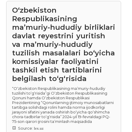
O‘zbekiston
Respublikasining
ma’muriy-hududiy birliklari
davlat reyestrini yuritish
va ma’muriy-hududiy
tuzilish masalalari bo‘yicha
komissiyalar faoliyatini
tashkil etish tartiblarini
belgilash to‘g‘risida
“O‘zbekiston Respublikasining ma’muriy-hududiy
tuzilishi to‘g‘risida”gi O‘zbekiston Respublikasining
Qonuni hamda O‘zbekiston Respublikasi
Prezidentining “Qonunlarning ijtimoiy munosabatlarni
tartibga solishdagi rolini hamda norma ijodkorligi
jarayoni sifatini yanada oshirish bo‘yicha qo‘shimcha
chora-tadbirlar to‘g‘risida” 2024-yil 19-fevraldagi PQ-
75-son qarori ijrosini ta’minlash maqsadida
Source:
lex.uz