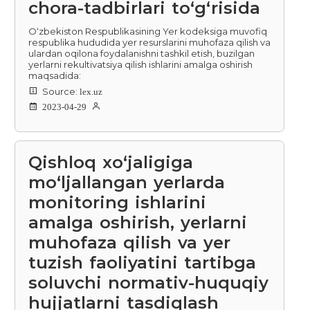
chora-tadbirlari to‘g‘risida
O‘zbekiston Respublikasining Yer kodeksiga muvofiq
respublika hududida yer resurslarini muhofaza qilish va
ulardan oqilona foydalanishni tashkil etish, buzilgan
yerlarni rekultivatsiya qilish ishlarini amalga oshirish
maqsadida:
Source:
lex.uz
2023-04-29
Qishloq xo‘jaligiga
mo‘ljallangan yerlarda
monitoring ishlarini
amalga oshirish, yerlarni
muhofaza qilish va yer
tuzish faoliyatini tartibga
soluvchi normativ-huquqiy
hujjatlarni tasdiqlash