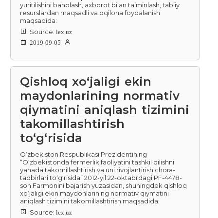
yuritilishini baholash, axborot bilan ta’minlash, tabiiy
resurslardan maqsadli va oqilona foydalanish
maqsadida:
Source:
lex.uz
2019-09-05
Qishloq xo‘jaligi ekin
maydonlarining normativ
qiymatini aniqlash tizimini
takomillashtirish
to‘g‘risida
O‘zbekiston Respublikasi Prezidentining
“O‘zbekistonda fermerlik faoliyatini tashkil qilishni
yanada takomillashtirish va uni rivojlantirish chora-
tadbirlari to‘g‘risida” 2012-yil 22-oktabrdagi PF-4478-
son Farmonini bajarish yuzasidan, shuningdek qishloq
xo‘jaligi ekin maydonlarining normativ qiymatini
aniqlash tizimini takomillashtirish maqsadida:
Source:
lex.uz