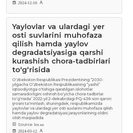
2024-12-10
Yaylovlar va ulardagi yer
osti suvlarini muhofaza
qilish hamda yaylov
degradatsiyasiga qarshi
kurashish chora-tadbirlari
to‘g‘risida
O‘zbekiston Respublikasi Prezidentining “2030-
yilgacha O‘zbekiston Respublikasining “yashil”
iqtisodiyotga o‘tishiga qaratilgan islohotlar
samaradorligini oshirish bo‘yicha chora-tadbirlar
to‘g‘risida” 2022-yil 2-dekabrdagi PQ-436-son qarori
ijrosini ta’minlash, shuningdek, respublikamizda
yaylovlar va ulardagi yer osti suvlarini muhofaza qilish
hamda yaylov degradatsiyasi jarayonlarining oldini
olish maqsadida:
Source:
lex.uz
2024-03-12