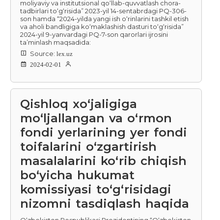
moliyaviy va institutsional qo‘llab-quvvatlash chora-
tadbirlari to‘g‘risida” 2023-yil 14-sentabrdagi PQ-306-
son hamda “2024-yilda yangi ish o‘rinlarini tashkil etish
va aholi bandligiga ko‘maklashish dasturi to‘g‘risida”
2024-yil 9-yanvardagi PQ-7-son qarorlari ijrosini
ta’minlash maqsadida:
Source:
lex.uz
2024-02-01
Qishloq xo‘jaligiga
mo‘ljallangan va o‘rmon
fondi yerlarining yer fondi
toifalarini o‘zgartirish
masalalarini ko‘rib chiqish
bo‘yicha hukumat
komissiyasi to‘g‘risidagi
nizomni tasdiqlash haqida
O‘zbekiston Respublikasi Prezidentining “O‘zbekiston