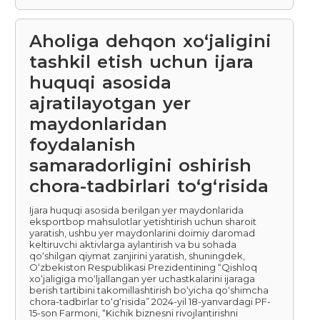
Aholiga dehqon xo‘jaligini
tashkil etish uchun ijara
huquqi asosida
ajratilayotgan yer
maydonlaridan
foydalanish
samaradorligini oshirish
chora-tadbirlari to‘g‘risida
Ijara huquqi asosida berilgan yer maydonlarida
eksportbop mahsulotlar yetishtirish uchun sharoit
yaratish, ushbu yer maydonlarini doimiy daromad
keltiruvchi aktivlarga aylantirish va bu sohada
qo‘shilgan qiymat zanjirini yaratish, shuningdek,
O‘zbekiston Respublikasi Prezidentining “Qishloq
xo‘jaligiga mo‘ljallangan yer uchastkalarini ijaraga
berish tartibini takomillashtirish bo‘yicha qo‘shimcha
chora-tadbirlar to‘g‘risida” 2024-yil 18-yanvardagi PF-
15-son Farmoni, “Kichik biznesni rivojlantirishni