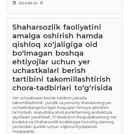
2014-08-18
Shaharsozlik faoliyatini
amalga oshirish hamda
qishloq xo‘jaligiga oid
bo‘lmagan boshqa
ehtiyojlar uchun yer
uchastkalari berish
tartibini takomillashtirish
chora-tadbirlari to‘g‘risida
Yer uchastkalari berish tartibini yanada
takomillashtirish, yuridik va jismoniy shaxslarning yer
uchastkalariga bo‘lgan huquqlari himoya qilinishini
ta’minlash, respublika aholi punktlarining arxitektura
qiyofasini yaxshilash, O‘zbekiston Respublikasining Yer
kodeksi va Shaharsozlik kodeksiga muvofiq ularning
yerlaridan qurilish uchun oqilona foydalanish
maqsadida: