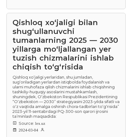
Qishloq xo‘jaligi bilan
shug‘ullanuvchi
tumanlarning 2025 — 2030
yillarga mo‘ljallangan yer
tuzish chizmalarini ishlab
chiqish to‘g‘risida
Qishloq xo‘jaligi yerlaridan, shu jumladan,
sug‘oriladigan yerlardan istiqbolda foydalanish va
ularni muhofaza qilish chizmalarini ishlab chiqishning
tashkiliy-huquqiy asoslarini mustahkamlash,
shuningdek, O‘zbekiston Respublikasi Prezidentining
“O‘zbekiston — 2030” strategiyasini 2023-yilda sifatli va
o‘z vaqtida amalga oshirish chora-tadbirlari to‘g‘risida”
2023-yil 11-sentabrdagi PQ-300-son qarori ijrosini
ta’minlash maqsadida:
Source:
lex.uz
2024-03-04