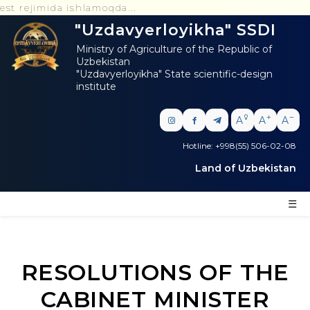
da ishlamoqda...
"Uzdavyerloyikha" SSDI
Ministry of Agriculture of the Republic of
Uzbekistan
"Uzdavyerloyikha" State scientific-design
institute
A
A
A
Hotline: +998(55) 506-02-08
Land of Uzbekistan
☰
RESOLUTIONS OF THE
CABINET MINISTER