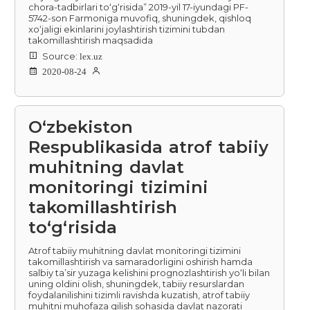
chora-tadbirlari to‘g‘risida” 2019-yil 17-iyundagi PF-
5742-son Farmoniga muvofiq, shuningdek, qishloq
xo‘jaligi ekinlarini joylashtirish tizimini tubdan
takomillashtirish maqsadida
Source:
lex.uz
2020-08-24
O‘zbekiston
Respublikasida atrof tabiiy
muhitning davlat
monitoringi tizimini
takomillashtirish
to‘g‘risida
Atrof tabiiy muhitning davlat monitoringi tizimini
takomillashtirish va samaradorligini oshirish hamda
salbiy ta’sir yuzaga kelishini prognozlashtirish yo‘li bilan
uning oldini olish, shuningdek, tabiiy resurslardan
foydalanilishini tizimli ravishda kuzatish, atrof tabiiy
muhitni muhofaza qilish sohasida davlat nazorati