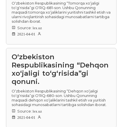
O‘zbekiston Respublikasining “Tomorqa xo‘jaligi
to‘g‘risida”gi O‘RQ-681-son. Ushbu Qonunning
maqsadi tomorqa xo‘jaliklarini yuritishni tashkil etish va
ularni rivojlantirish sohasidagi munosabatlarni tartibga
solishdan iborat.
Source:
lex.uz
2021-04-01
O‘zbekiston
Respublikasining “Dehqon
xo‘jaligi to‘g‘risida”gi
qonuni.
O‘zbekiston Respublikasining “Dehqon xo‘jaligi
to‘g‘risida”gi O‘RQ-680-son. Ushbu Qonunning
maqsadi dehqon xo‘jaliklarini tashkil etish va yuritish
sohasidagi munosabatlarni tartibga solishdan iborat.
Source:
lex.uz
2021-04-01