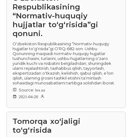
Respublikasining
“Normativ-huquqiy
hujjatlar to‘g‘risida”gi
qonuni.
O‘zbekiston Respublikasining “Normativ-huquqiy
hujjatlar to‘g‘risida”gi O‘RQ-682-son. Ushbu
Qonunning maqsadi normativ-huquqiy hujjatlar
tushunchasini, turlarini, ushbu hujjatlarning o‘zaro
yuridik kuchi va nisbatini belgilashdan, shuningdek
ularni rejalashtirish, tashabbus qilish, tayyorlash,
ekspertizadan o‘tkazish, kelishish, qabul qilish, e’lon
qilish, ularning ijrosini tashkil etishni ta’minlash
sohasidagi munosabatlarni tartibga solishdan iborat.
Source:
lex.uz
2021-04-20
Tomorqa xoʻjaligi
toʻgʻrisida