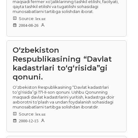
maqsadi fermer xo‘jaliklarining tashkil etilishi, faoliyati,
qayta tashkil etilishi va tugatilishi sohasidagi
munosabatlarni tartibga solishdan iborat.
Source:
lex.uz
2004-08-26
O‘zbekiston
Respublikasining “Davlat
kadastrlari to‘g‘risida”gi
qonuni.
O‘zbekiston Respublikasining “Davlat kadastrlari
to‘g‘risida”gi 171-II-son qonuni. Ushbu Qonunning
maqsadi davlat kadastrlarini yuritish, kadastrga doir
axborotni to‘plash va undan foydalanish sohasidagi
munosabatlarni tartibga solishdan iboratdir.
Source:
lex.uz
2000-12-15