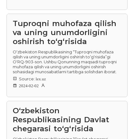
Tuproqni muhofaza qilish
va uning unumdorligini
oshirish to‘g‘risida
O‘zbekiston Respublikasining “Tuproqni muhofaza
qilish va uning unumdorligini oshirish to‘g‘risida”gi
O‘RQ-903-son. Ushbu Qonunning maqsadi tuproqni
muhofaza qilish va uning unumdorligini oshirish
sohasidagi munosabatlarni tartibga solishdan iborat.
Source:
lex.uz
2024-02-02
Oʻzbekiston
Respublikasining Davlat
chegarasi toʻgʻrisida
O‘zbekiston Respublikasining “Davlat chegarasi