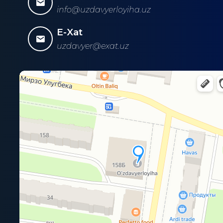
info@uzdavyerloyiha.uz
E-Xat
uzdavyer@exat.uz