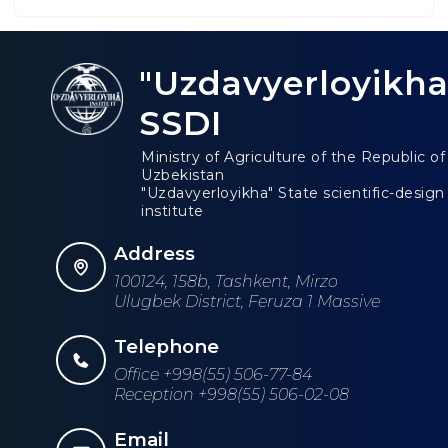
"Uzdavyerloyikha
SSDI
Ministry of Agriculture of the Republic of
Uzbekistan
"Uzdavyerloyikha" State scientific-design
institute
Address
100124, 158b, Tashkent, Mirzo
Ulugbek District, Feruza 1 Massive
Telephone
Office +998(55) 506-77-84
Reception +998(55) 506-02-08
Email