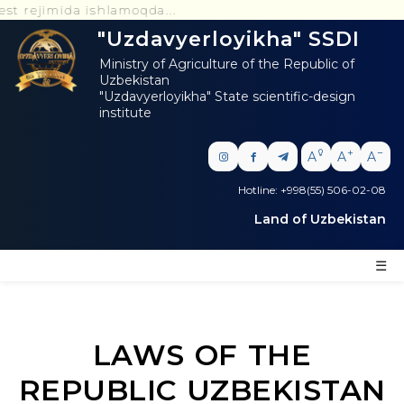
da ishlamoqda...
"Uzdavyerloyikha" SSDI
Ministry of Agriculture of the Republic of
Uzbekistan
"Uzdavyerloyikha" State scientific-design
institute
A
A
A
Hotline: +998(55) 506-02-08
Land of Uzbekistan
☰
LAWS OF THE
REPUBLIC UZBEKISTAN