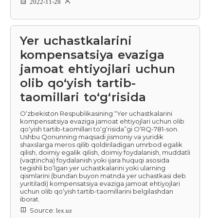
2022-11-28
Yer uchastkalarini
kompensatsiya evaziga
jamoat ehtiyojlari uchun
olib qoʻyish tartib-
taomillari toʻgʻrisida
O‘zbekiston Respublikasining “Yer uchastkalarini
kompensatsiya evaziga jamoat ehtiyojlari uchun olib
qo‘yish tartib-taomillari to‘g‘risida”gi O‘RQ-781-son.
Ushbu Qonunning maqsadi jismoniy va yuridik
shaxslarga meros qilib qoldiriladigan umrbod egalik
qilish, doimiy egalik qilish, doimiy foydalanish, muddatli
(vaqtincha) foydalanish yoki ijara huquqi asosida
tegishli bo‘lgan yer uchastkalarini yoki ularning
qismlarini (bundan buyon matnda yer uchastkasi deb
yuritiladi) kompensatsiya evaziga jamoat ehtiyojlari
uchun olib qo‘yish tartib-taomillarini belgilashdan
iborat.
Source:
lex.uz