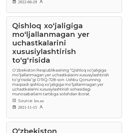
2022-06-29
Qishloq xoʻjaligiga
moʻljallanmagan yer
uchastkalarini
xususiylashtirish
toʻgʻrisida
O‘zbekiston Respublikasining “Qishloq xo‘jaligiga
mo‘ljallanmagan yer uchastkalarini xususiylashtirish
to‘g‘risida”gi O‘RQ-728-son. Ushbu Qonunning
maqsadi qishloq xo‘jaligiga mo‘ljallanmagan yer
uchastkalarini xususiylashtirish sohasidagi
munosabatlarni tartibga solishdan iborat.
Source:
lex.uz
2021-11-15
O‘zbekiston