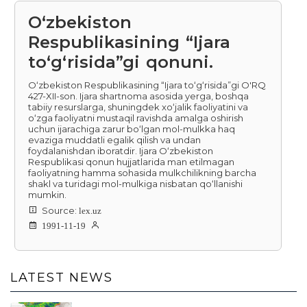
O‘zbekiston
Respublikasining “Ijara
to‘g‘risida”gi qonuni.
O‘zbekiston Respublikasining “Ijara to‘g‘risida”gi O'RQ
427-XII-son. Ijara shartnoma asosida yerga, boshqa
tabiiy resurslarga, shuningdek xo‘jalik faoliyatini va
o‘zga faoliyatni mustaqil ravishda amalga oshirish
uchun ijarachiga zarur bo‘lgan mol-mulkka haq
evaziga muddatli egalik qilish va undan
foydalanishdan iboratdir. Ijara O‘zbekiston
Respublikasi qonun hujjatlarida man etilmagan
faoliyatning hamma sohasida mulkchilikning barcha
shakl va turidagi mol-mulkiga nisbatan qo‘llanishi
mumkin.
Source:
lex.uz
1991-11-19
LATEST NEWS