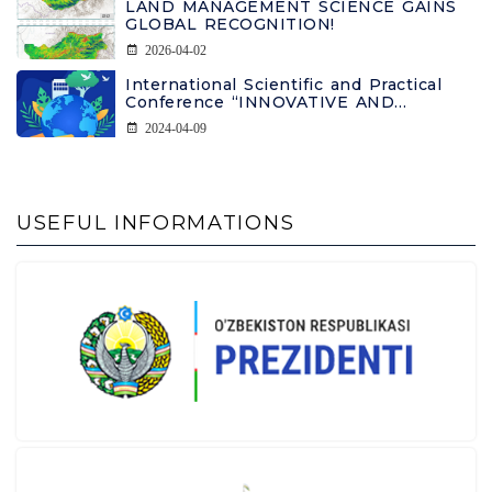
LAND MANAGEMENT SCIENCE GAINS
GLOBAL RECOGNITION!
2026-04-02
International Scientific and Practical
Conference “INNOVATIVE AND
INTENSIVE APPROACHES TO
2024-04-09
COMBATING LAND DEGRADATION”
INFORMATION LETTER
USEFUL INFORMATIONS