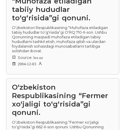
“Muhofaza etiladigan
tabiiy hududlar
to‘g‘risida”gi qonuni.
O‘zbekiston Respublikasining “Muhofaza etiladigan
tabiiy hududlar to‘g‘risida”gi O'RQ 710-II-son. Ushbu
Qonunning maqsadi muhofaza etiladigan tabiiy
hududlarni tashkil etish, muhofaza qilish va ulardan
foydalanish sohasidagi munosabatlarni tartibga
solishdan iborat.
Source:
lex.uz
2004-12-03
O‘zbekiston
Respublikasining “Fermer
xo‘jaligi to‘g‘risida”gi
qonuni.
O‘zbekiston Respublikasining “Fermer xo‘jaligi
to‘g‘risida”gi 662-II-son qonuni. Ushbu Qonunning