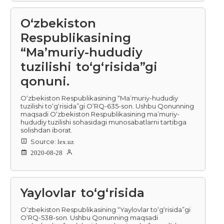
O‘zbekiston
Respublikasining
“Ma’muriy-hududiy
tuzilishi to‘g‘risida”gi
qonuni.
O‘zbekiston Respublikasining “Ma’muriy-hududiy
tuzilishi to‘g‘risida”gi O‘RQ-635-son. Ushbu Qonunning
maqsadi O‘zbekiston Respublikasining ma’muriy-
hududiy tuzilishi sohasidagi munosabatlarni tartibga
solishdan iborat.
Source:
lex.uz
2020-08-28
Yaylovlar to‘g‘risida
O‘zbekiston Respublikasining “Yaylovlar to‘g‘risida”gi
O‘RQ-538-son. Ushbu Qonunning maqsadi