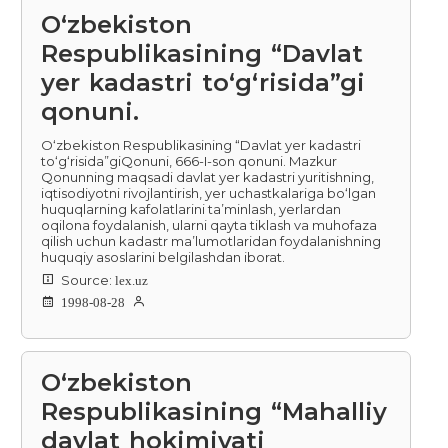
O‘zbekiston
Respublikasining “Davlat
yer kadastri to‘g‘risida”gi
qonuni.
O‘zbekiston Respublikasining “Davlat yer kadastri
to‘g‘risida”giQonuni, 666-I-son qonuni. Mazkur
Qonunning maqsadi davlat yer kadastri yuritishning,
iqtisodiyotni rivojlantirish, yer uchastkalariga bo‘lgan
huquqlarning kafolatlarini ta’minlash, yerlardan
oqilona foydalanish, ularni qayta tiklash va muhofaza
qilish uchun kadastr ma’lumotlaridan foydalanishning
huquqiy asoslarini belgilashdan iborat.
Source:
lex.uz
1998-08-28
O‘zbekiston
Respublikasining “Mahalliy
davlat hokimiyati