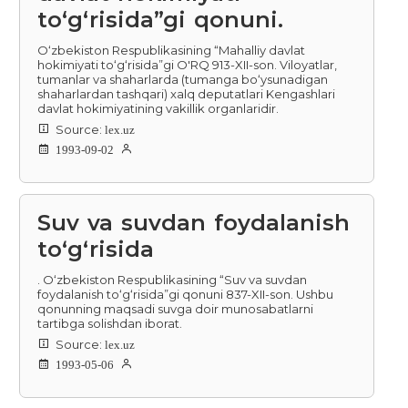
to‘g‘risida”gi qonuni.
O‘zbekiston Respublikasining “Mahalliy davlat
hokimiyati to‘g‘risida”gi O'RQ 913-XII-son. Viloyatlar,
tumanlar va shaharlarda (tumanga bo‘ysunadigan
shaharlardan tashqari) xalq deputatlari Kengashlari
davlat hokimiyatining vakillik organlaridir.
Source:
lex.uz
1993-09-02
Suv va suvdan foydalanish
toʻgʻrisida
. O‘zbekiston Respublikasining “Suv va suvdan
foydalanish to‘g‘risida”gi qonuni 837-XII-son. Ushbu
qonunning maqsadi suvga doir munosabatlarni
tartibga solishdan iborat.
Source:
lex.uz
1993-05-06