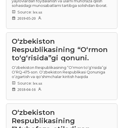
yaylovlardan foydalanish va ularni muhofaza qilish
sohasidagi munosabatlarni tartibga solishdan iborat.
Source:
lex.uz
2019-05-20
O‘zbekiston
Respublikasining “O‘rmon
to‘g‘risida”gi qonuni.
O‘zbekiston Respublikasining “O‘rmon to‘g‘risida”gi
O‘RQ-475-son. O‘zbekiston Respublikasi Qonuniga
o‘zgartish va qo‘shimchalar kiritish haqida
Source:
lex.uz
2018-04-16
O‘zbekiston
Respublikasining