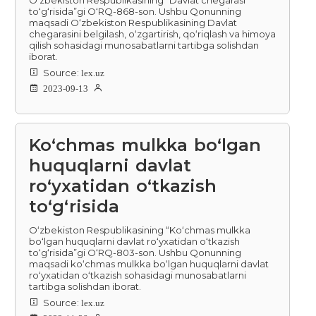
to‘g‘risida”gi O‘RQ-868-son. Ushbu Qonunning
maqsadi O‘zbekiston Respublikasining Davlat
chegarasini belgilash, o‘zgartirish, qo‘riqlash va himoya
qilish sohasidagi munosabatlarni tartibga solishdan
iborat.
Source:
lex.uz
2023-09-13
Koʻchmas mulkka boʻlgan
huquqlarni davlat
roʻyxatidan oʻtkazish
toʻgʻrisida
O‘zbekiston Respublikasining “Ko‘chmas mulkka
bo‘lgan huquqlarni davlat ro‘yxatidan o‘tkazish
to‘g‘risida”gi O‘RQ-803-son. Ushbu Qonunning
maqsadi ko‘chmas mulkka bo‘lgan huquqlarni davlat
ro‘yxatidan o‘tkazish sohasidagi munosabatlarni
tartibga solishdan iborat.
Source:
lex.uz