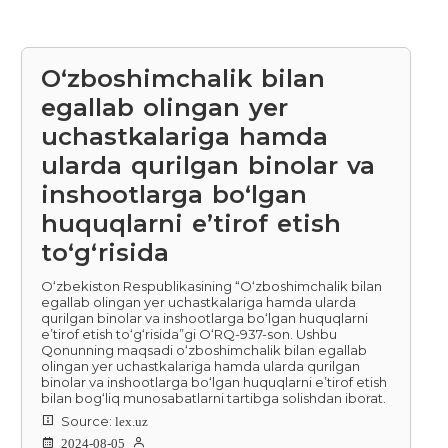
Oʻzboshimchalik bilan
egallab olingan yer
uchastkalariga hamda
ularda qurilgan binolar va
inshootlarga boʻlgan
huquqlarni eʼtirof etish
toʻgʻrisida
O‘zbekiston Respublikasining “O‘zboshimchalik bilan
egallab olingan yer uchastkalariga hamda ularda
qurilgan binolar va inshootlarga bo‘lgan huquqlarni
e’tirof etish to‘g‘risida”gi O‘RQ-937-son. Ushbu
Qonunning maqsadi o‘zboshimchalik bilan egallab
olingan yer uchastkalariga hamda ularda qurilgan
binolar va inshootlarga bo‘lgan huquqlarni e’tirof etish
bilan bog‘liq munosabatlarni tartibga solishdan iborat.
Source:
lex.uz
2024-08-05