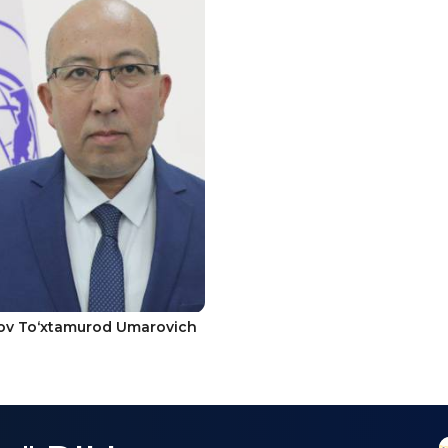
ov To‘xtamurod Umarovich