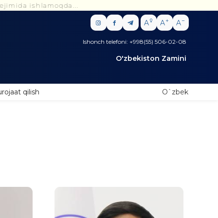
 ishlamoqda...
A
A
A
Ishonch telefoni: +998(55) 506-02-08
O'zbekiston Zamini
rojaat qilish
O`zbek