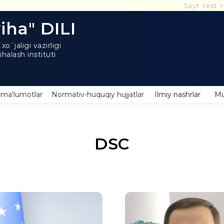
Sayt test rejimida
metodologiyasini
takomillashtirish
iha" DILI
o`jaligi vazirligi
halash instituti
ulov To‘xtamurod Umarovich
 ma'lumotlar
Normativ-huquqiy hujjatlar
Ilmiy nashrlar
Mu
DSC