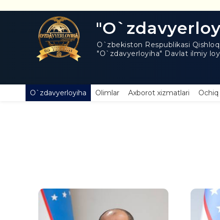
baholashning ilmiy-uslubiy
asoslarini takomillashtirish
"O`zdavyerloy
O`zbekiston Respublikasi Qishloq x
"O`zdavyerloyiha" Davlat ilmiy loyi
Babajanov Allabergan Ruzimovich
Atak
O`zdavyerloyiha
Olimlar
Axborot xizmatlari
Ochiq