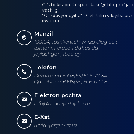
O`zbekiston Respublikasi Qishloq xo`jalig
vazirligi
"O`zdavyerloyiha" Davlat ilmiy loyihalash
instituti
Manzil
100124, Toshkent sh, Mirzo Ulug‘bek
tumani, Feruza 1 dahasida
joylashgan, 158b uy
Telefon
Devonxona +998(55) 506-77-84
Qabulxona +998(55) 506-02-08
Elektron pochta
info@uzdavyerloyiha.uz
E-Xat
uzdavyer@exat.uz