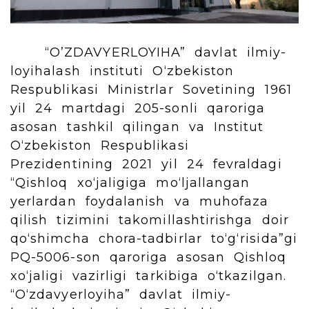
“O’ZDAVYERLOYIHA” davlat ilmiy-
loyihalash instituti O‘zbekiston
Respublikasi Ministrlar Sovetining 1961
yil 24 martdagi 205-sonli qaroriga
asosan tashkil qilingan va Institut
O‘zbekiston Respublikasi
Prezidentining 2021 yil 24 fevraldagi
“Qishloq xo‘jaligiga mo‘ljallangan
yerlardan foydalanish va muhofaza
qilish tizimini takomillashtirishga doir
qo‘shimcha chora-tadbirlar to‘g‘risida”gi
PQ-5006-son qaroriga asosan Qishloq
xo‘jaligi vazirligi tarkibiga o‘tkazilgan.
“O‘zdavyerloyiha” davlat ilmiy-