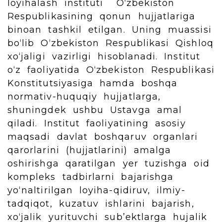
loyihalash instituti O‘zbekiston
Respublikasining qonun hujjatlariga
binoan tashkil etilgan. Uning muassisi
bo‘lib O‘zbekiston Respublikasi Qishloq
xo‘jaligi vazirligi hisoblanadi. Institut
o‘z faoliyatida O‘zbekiston Respublikasi
Konstitutsiyasiga hamda boshqa
normativ-huquqiy hujjatlarga,
shuningdek ushbu Ustavga amal
qiladi. Institut faoliyatining asosiy
maqsadi davlat boshqaruv organlari
qarorlarini (hujjatlarini) amalga
oshirishga qaratilgan yer tuzishga oid
kompleks tadbirlarni bajarishga
yo‘naltirilgan loyiha-qidiruv, ilmiy-
tadqiqot, kuzatuv ishlarini bajarish,
xo‘jalik yurituvchi sub’ektlarga hujalik