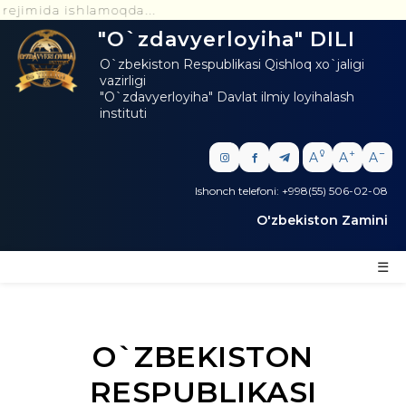
shlamoqda...
"O`zdavyerloyiha" DILI
O`zbekiston Respublikasi Qishloq xo`jaligi
vazirligi
"O`zdavyerloyiha" Davlat ilmiy loyihalash
instituti
A
A
A
Ishonch telefoni: +998(55) 506-02-08
O'zbekiston Zamini
☰
O`ZBEKISTON
RESPUBLIKASI