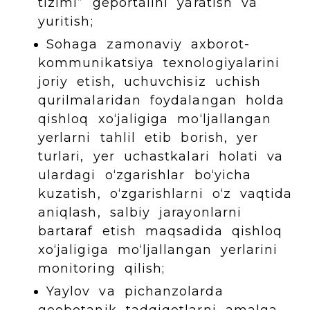
tizimi” geportalini yaratish va
yuritish;
Sohaga zamonaviy axborot-
kommunikatsiya texnologiyalarini
joriy etish, uchuvchisiz uchish
qurilmalaridan foydalangan holda
qishloq xo‘jaligiga mo‘ljallangan
yerlarni tahlil etib borish, yer
turlari, yer uchastkalari holati va
ulardagi o‘zgarishlar bo‘yicha
kuzatish, o‘zgarishlarni o‘z vaqtida
aniqlash, salbiy jarayonlarni
bartaraf etish maqsadida qishloq
xo‘jaligiga mo‘ljallangan yerlarini
monitoring qilish;
Yaylov va pichanzolarda
geobotanik tadqiqotlarni amalga