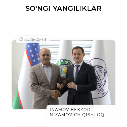
SO'NGI YANGILIKLAR
2026-05-18
INAMOV BEKZOD
NIZAMOVICH QISHLOQ
XO‘JALIGI FANLARI
DOKTORI (DSC) ILMIY