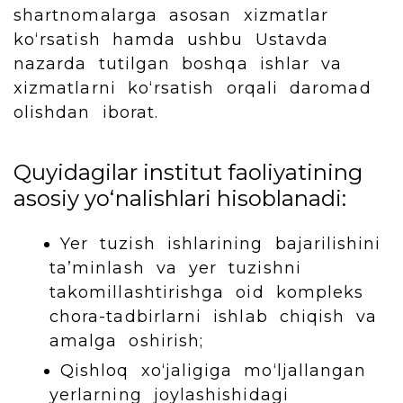
shartnomalarga asosan xizmatlar
ko‘rsatish hamda ushbu Ustavda
nazarda tutilgan boshqa ishlar va
xizmatlarni ko‘rsatish orqali daromad
olishdan iborat.
Quyidagilar institut faoliyatining
asosiy yo‘nalishlari hisoblanadi:
Yer tuzish ishlarining bajarilishini
ta’minlash va yer tuzishni
takomillashtirishga oid kompleks
chora-tadbirlarni ishlab chiqish va
amalga oshirish;
Qishloq xo‘jaligiga mo‘ljallangan
yerlarning joylashishidagi