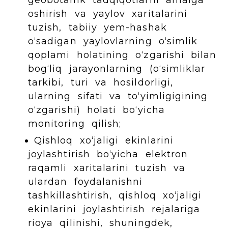
oshirish va yaylov xaritalarini
tuzish, tabiiy yem-hashak
o‘sadigan yaylovlarning o‘simlik
qoplami holatining o‘zgarishi bilan
bog‘liq jarayonlarning (o‘simliklar
tarkibi, turi va hosildorligi,
ularning sifati va to‘yimligigining
o‘zgarishi) holati bo‘yicha
monitoring qilish;
Qishloq xo‘jaligi ekinlarini
joylashtirish bo‘yicha elektron
raqamli xaritalarini tuzish va
ulardan foydalanishni
tashkillashtirish, qishloq xo‘jaligi
ekinlarini joylashtirish rejalariga
rioya qilinishi, shuningdek,