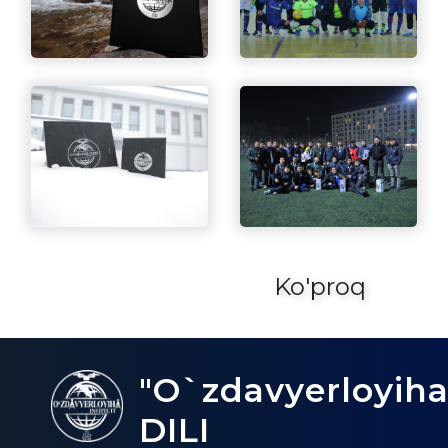
Ko'proq
"O`zdavyerloyiha
DILI