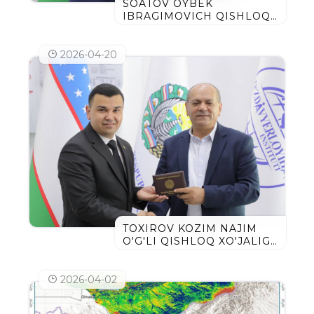
SOATOV OYBEK
IBRAGIMOVICH QISHLOQ
XO'JALIGI FANLARI
BO'YICHA FALSAFA
DOKTORI DIPLOMINI
2026-04-20
OLDI
TOXIROV KOZIM NAJIM
O'G'LI QISHLOQ XO'JALIGI
FANLARI BO'YICHA
FALSAFA DOKTORI
DIPLOMINI OLDI
2026-04-02