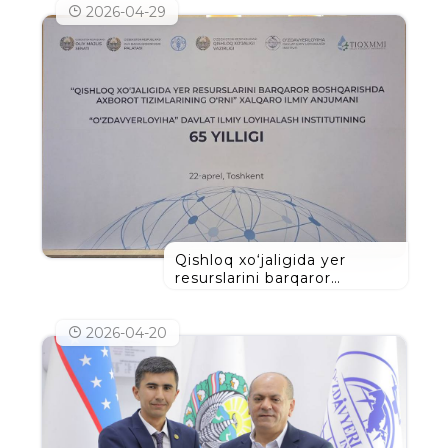
DARAJASINI OLDI
2026-04-29
Qishloq xo‘jaligida yer
resurslarini barqaror
boshqarishda axborot
tizimlarining o‘rni
2026-04-20