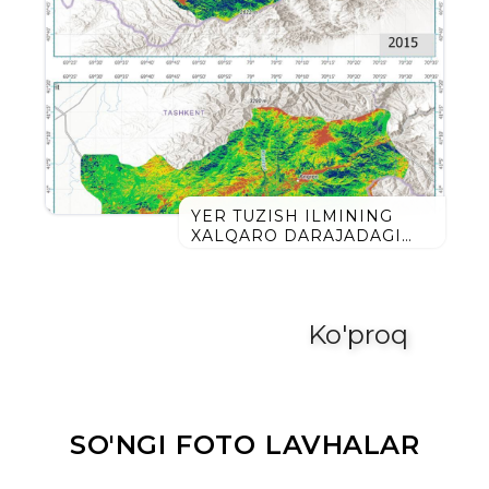
YER TUZISH ILMINING
XALQARO DARAJADAGI
E’TIROFI: ILMIY MAQOLA
FRONTIERS JURNALIDA
CHOP ETILDI
Ko'proq
SO'NGI FOTO LAVHALAR