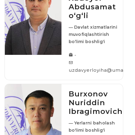
Abdusamat
o‘g‘li
― Davlat xizmatlarini
muvofiqlashtirish
bo‘limi boshligʻi
-
uzdavyerloyiha@umail.uz
Burxonov
Nuriddin
Ibragimovich
― Yerlarni baholash
boʻlimi boshligʻi