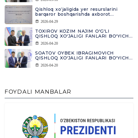
Qishloq xo‘jaligida yer resurslarini
barqaror boshqarishda axborot
tizimlarining o‘rni
2026-04-29
TOXIROV KOZIM NAJIM O'G'LI
QISHLOQ XO'JALIGI FANLARI BO'YICHA
FALSAFA DOKTORI DIPLOMINI OLDI
2026-04-20
SOATOV OYBEK IBRAGIMOVICH
QISHLOQ XO'JALIGI FANLARI BO'YICHA
FALSAFA DOKTORI DIPLOMINI OLDI
2026-04-20
FOYDALI MANBALAR