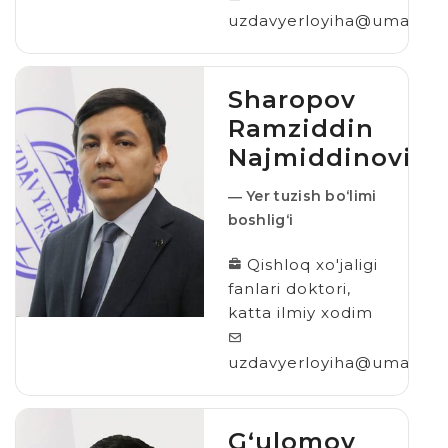
uzdavyerloyiha@umail.uz
Sharopov
Ramziddin
Najmiddinovich
― Yer tuzish bo‘limi
boshlig‘i
Qishloq xo'jaligi
fanlari doktori,
katta ilmiy xodim
uzdavyerloyiha@umail.uz
Gʻulomov