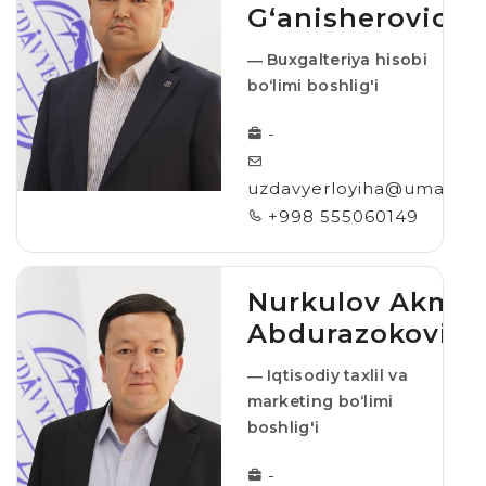
G‘anisherovich
― Buxgalteriya hisobi
bo‘limi boshlig'i
-
uzdavyerloyiha@umail.uz
+998 555060149
Nurkulov Akmal
Abdurazokovich
― Iqtisodiy taxlil va
marketing bo‘limi
boshlig'i
-