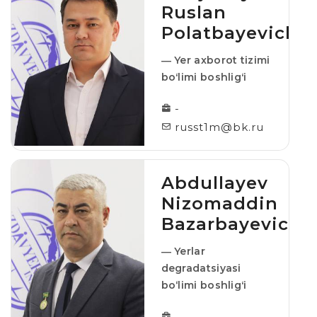
Ruslan
Polatbayevich
― Yer axborot tizimi
boʻlimi boshligʻi
-
russt1m@bk.ru
Abdullayev
Nizomaddin
Bazarbayevich
― Yerlar
degradatsiyasi
bo‘limi boshligʻi
-