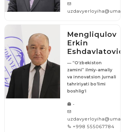
uzdavyerloyiha@umail.uz
Mengliqulov
Erkin
Eshdavlatovich
― “Oʻzbekiston
zamini” ilmiy-amaliy
va innovatsion jurnali
tahririyati bo‘limi
boshligʻi
-
uzdavyerloyiha@umail.uz
+998 555067784