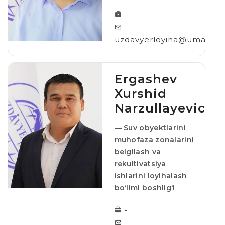
-
uzdavyerloyiha@umail.uz
Ergashev
Xurshid
Narzullayevich
― Suv obyektlarini
muhofaza zonalarini
belgilash va
rekultivatsiya
ishlarini loyihalash
boʻlimi boshligʻi
-