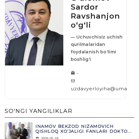
Sardor
Ravshanjon
o‘g‘li
― Uchuvchisiz uchish
qurilmalaridan
foydalanish boʻlimi
boshligʻi
-
uzdavyerloyiha@umail.uz
SO'NGI YANGILIKLAR
INAMOV BEKZOD NIZAMOVICH
QISHLOQ XO‘JALIGI FANLARI DOKTORI
(DSC) ILMIY DARAJASINI OLDI
2026-05-18