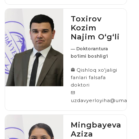
Toxirov
Kozim
Najim O‘g‘li
― Doktorantura
boʻlimi boshligʻi
Qishloq xo'jaligi
fanlari falsafa
doktori
uzdavyerloyiha@umail.uz
Mingbayeva
Aziza