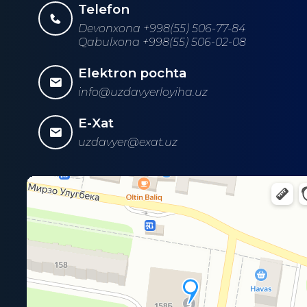
Telefon
Devonxona +998(55) 506-77-84
Qabulxona +998(55) 506-02-08
Elektron pochta
info@uzdavyerloyiha.uz
E-Xat
uzdavyer@exat.uz