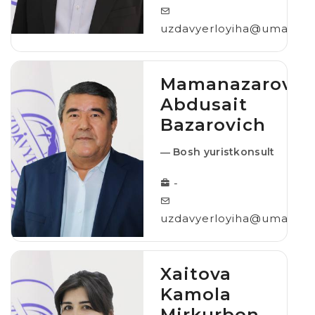
uzdavyerloyiha@umail.uz
Mamanazarov
Abdusait
Bazarovich
― Bosh yuristkonsult
-
uzdavyerloyiha@umail.uz
Xaitova
Kamola
Mirkurbon