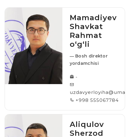
Mamadiyev
Shavkat
Rahmat
o‘g‘li
― Bosh direktor
yordamchisi
-
uzdavyerloyiha@umail.uz
+998 555067784
Aliqulov
Sherzod