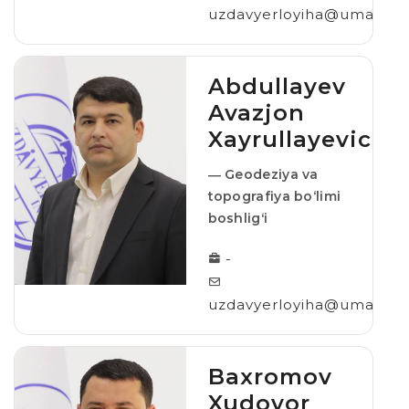
uzdavyerloyiha@umail.uz
Abdullayev
Avazjon
Xayrullayevich
― Geodeziya va
topografiya bo‘limi
boshligʻi
-
uzdavyerloyiha@umail.uz
Baxromov
Xudoyor