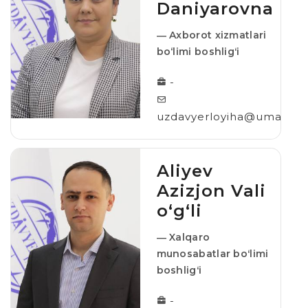
Daniyarovna
― Axborot xizmatlari
bo‘limi boshligʻi
-
uzdavyerloyiha@umail.uz
Aliyev
Azizjon Vali
o‘g‘li
― Xalqaro
munosabatlar boʻlimi
boshligʻi
-