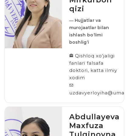
qizi
― Hujjatlar va
murojaatlar bilan
ishlash bo‘limi
boshlig‘i
Qishloq xo'jaligi
fanlari falsafa
doktori, katta ilmiy
xodim
uzdavyerloyiha@umail.uz
Abdullayeva
Maxfuza
Tulqinovna