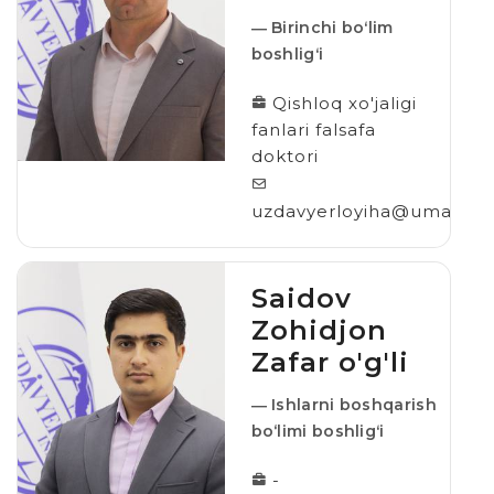
― Birinchi boʻlim
boshligʻi
Qishloq xo'jaligi
fanlari falsafa
doktori
uzdavyerloyiha@umail.uz
Saidov
Zohidjon
Zafar o'g'li
― Ishlarni boshqarish
bo‘limi boshligʻi
-