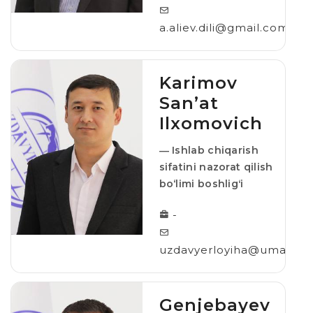
a.aliev.dili@gmail.com
Karimov
Sanʼat
Ilxomovich
― Ishlab chiqarish
sifatini nazorat qilish
bo‘limi boshligʻi
-
uzdavyerloyiha@umail.uz
Genjebayev