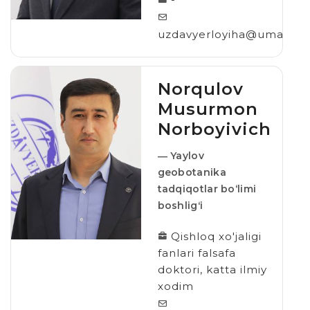
uzdavyerloyiha@umail.uz
Norqulov
Musurmon
Norboyivich
― Yaylov
geobotanika
tadqiqotlar bo‘limi
boshligʻi
Qishloq xo'jaligi
fanlari falsafa
doktori, katta ilmiy
xodim