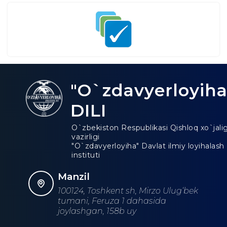
"O`zdavyerloyiha
DILI
O`zbekiston Respublikasi Qishloq xo`jalig
vazirligi
"O`zdavyerloyiha" Davlat ilmiy loyihalash
instituti
Manzil
100124, Toshkent sh, Mirzo Ulug‘bek
tumani, Feruza 1 dahasida
joylashgan, 158b uy