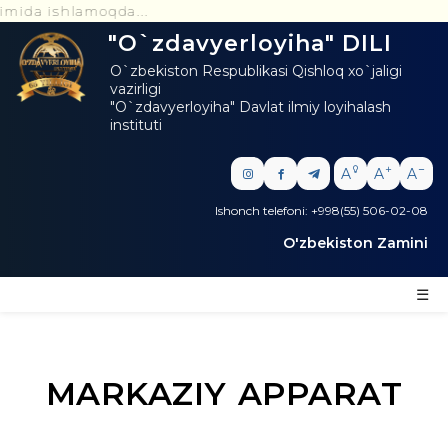
qda...
"O`zdavyerloyiha" DILI
O`zbekiston Respublikasi Qishloq xo`jaligi
vazirligi
"O`zdavyerloyiha" Davlat ilmiy loyihalash
instituti
A
A
A
Ishonch telefoni: +998(55) 506-02-08
O'zbekiston Zamini
☰
MARKAZIY APPARAT