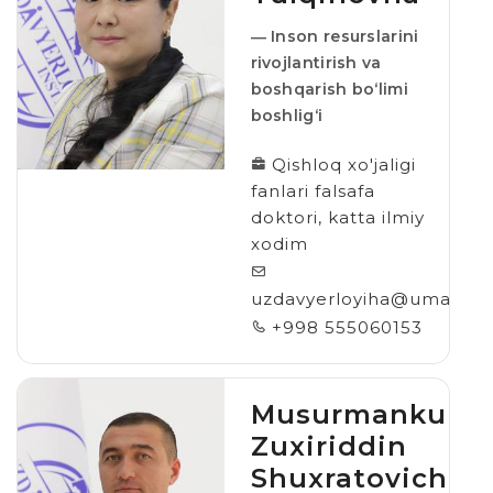
― Inson resurslarini
rivojlantirish va
boshqarish bo‘limi
boshlig‘i
Qishloq xo'jaligi
fanlari falsafa
doktori, katta ilmiy
xodim
uzdavyerloyiha@umail.uz
+998 555060153
Musurmankulov
Zuxiriddin
Shuxratovich