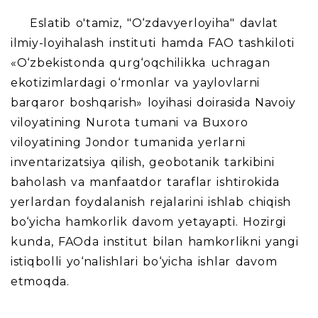
Eslatib o'tamiz, "O‘zdavyerloyiha" davlat
ilmiy-loyihalash instituti hamda FAO tashkiloti
«O‘zbekistonda qurg‘oqchilikka uchragan
ekotizimlardagi o‘rmonlar va yaylovlarni
barqaror boshqarish» loyihasi doirasida Navoiy
viloyatining Nurota tumani va Buxoro
viloyatining Jondor tumanida yerlarni
inventarizatsiya qilish, geobotanik tarkibini
baholash va manfaatdor taraflar ishtirokida
yerlardan foydalanish rejalarini ishlab chiqish
bo‘yicha hamkorlik davom yetayapti. Hozirgi
kunda, FAOda institut bilan hamkorlikni yangi
istiqbolli yo‘nalishlari bo‘yicha ishlar davom
etmoqda.