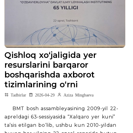
Qishloq xo‘jaligida yer
resurslarini barqaror
boshqarishda axborot
tizimlarining o‘rni
Tadbirlar
2026-04-29
Aziza Mingbaeva
BMT bosh assambleyasining 2009-yil 22-
apreldagi 63-sessiyasida “Xalqaro yer kuni”
ta’sis etilgan bo‘lib, ushbu kun 2010-yildan