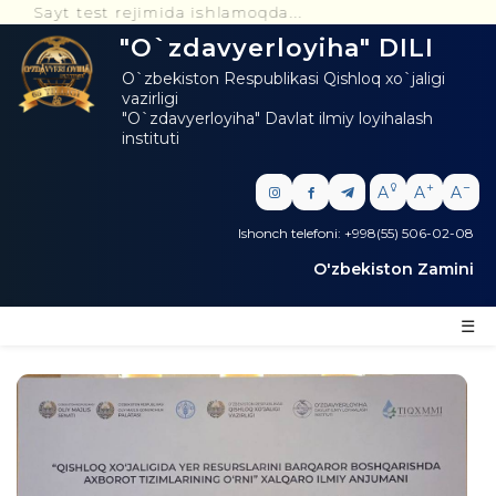
ayt test rejimida ishlamoqda...
"O`zdavyerloyiha" DILI
O`zbekiston Respublikasi Qishloq xo`jaligi
vazirligi
"O`zdavyerloyiha" Davlat ilmiy loyihalash
instituti
A
A
A
Ishonch telefoni: +998(55) 506-02-08
O'zbekiston Zamini
☰