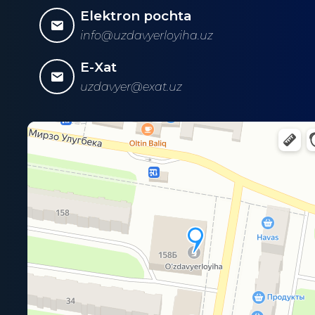
Elektron pochta
info@uzdavyerloyiha.uz
E-Xat
uzdavyer@exat.uz