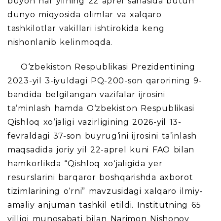
buyon har yilning 22 aprel sanasida butun
dunyo miqyosida olimlar va xalqaro
tashkilotlar vakillari ishtirokida keng
nishonlanib kelinmoqda.
O‘zbekiston Respublikasi Prezidentining
2023-yil 3-iyuldagi PQ-200-son qarorining 9-
bandida belgilangan vazifalar ijrosini
ta’minlash hamda O‘zbekiston Respublikasi
Qishloq xo‘jaligi vazirligining 2026-yil 13-
fevraldagi 37-son buyrug‘ini ijrosini ta’inlash
maqsadida joriy yil 22-aprel kuni FAO bilan
hamkorlikda
“Qishloq xo‘jaligida yer
resurslarini barqaror boshqarishda axborot
tizimlarining o‘rni”
mavzusidagi xalqaro ilmiy-
amaliy anjuman tashkil etildi. Institutning 65
yilligi munosabati bilan
Narimon Nishonov