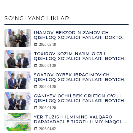
SO'NGI YANGILIKLAR
INAMOV BEKZOD NIZAMOVICH
QISHLOQ XO‘JALIGI FANLARI DOKTORI
(DSC) ILMIY DARAJASINI OLDI
2026-05-18
TOXIROV KOZIM NAJIM O'G'LI
QISHLOQ XO'JALIGI FANLARI BO'YICHA
FALSAFA DOKTORI DIPLOMINI OLDI
2026-04-20
SOATOV OYBEK IBRAGIMOVICH
QISHLOQ XO'JALIGI FANLARI BO'YICHA
FALSAFA DOKTORI DIPLOMINI OLDI
2026-04-20
G'ANIYEV OCHILBEK ORIFJON O'G'LI
QISHLOQ XO'JALIGI FANLARI BO'YICHA
FALSAFA DOKTORI DIPLOMINI OLDI
2026-04-20
YER TUZISH ILMINING XALQARO
DARAJADAGI E’TIROFI: ILMIY MAQOLA
FRONTIERS JURNALIDA CHOP ETILDI
2026-04-02