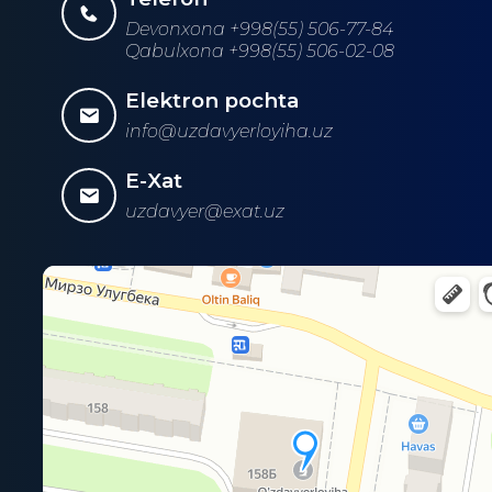
Devonxona +998(55) 506-77-84
Qabulxona +998(55) 506-02-08
Elektron pochta
info@uzdavyerloyiha.uz
E-Xat
uzdavyer@exat.uz