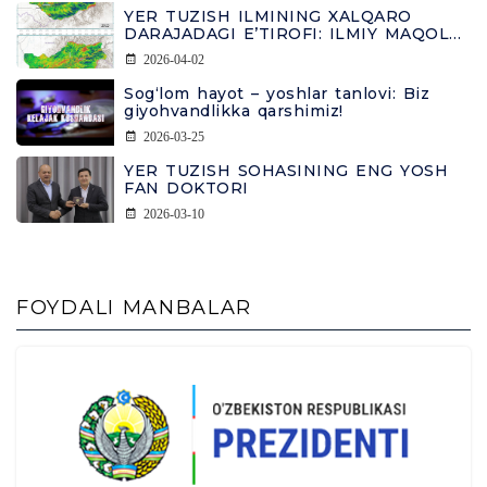
YER TUZISH ILMINING XALQARO
DARAJADAGI E’TIROFI: ILMIY MAQOLA
FRONTIERS JURNALIDA CHOP ETILDI
2026-04-02
Sog‘lom hayot – yoshlar tanlovi: Biz
giyohvandlikka qarshimiz!
2026-03-25
YER TUZISH SOHASINING ENG YOSH
FAN DOKTORI
2026-03-10
FOYDALI MANBALAR