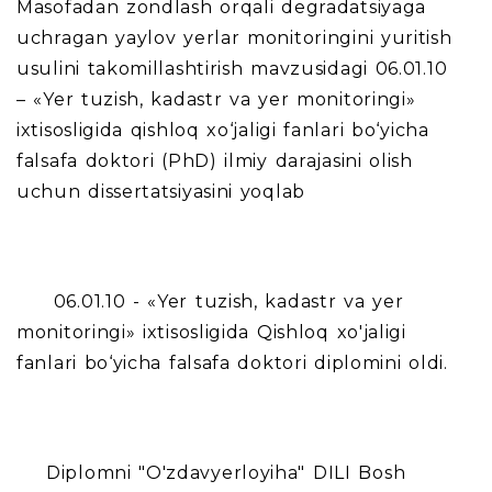
Masofadan zondlash orqali degradatsiyaga
uchragan yaylov yerlar monitoringini yuritish
usulini takomillashtirish mavzusidagi 06.01.10
– «Yer tuzish, kadastr va yer monitoringi»
ixtisosligida qishloq xo‘jaligi fanlari bo‘yicha
falsafa doktori (PhD) ilmiy darajasini olish
uchun dissertatsiyasini yoqlab
06.01.10 - «Yer tuzish, kadastr va yer
monitoringi» ixtisosligida Qishloq xo'jaligi
fanlari bo‘yicha falsafa doktori diplomini oldi.
Diplomni "O'zdavyerloyiha" DILI Bosh