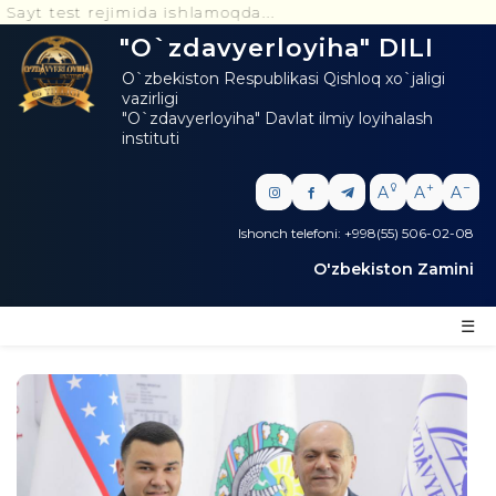
t test rejimida ishlamoqda...
"O`zdavyerloyiha" DILI
O`zbekiston Respublikasi Qishloq xo`jaligi
vazirligi
"O`zdavyerloyiha" Davlat ilmiy loyihalash
instituti
A
A
A
Ishonch telefoni: +998(55) 506-02-08
O'zbekiston Zamini
☰