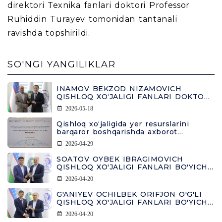
direktori Texnika fanlari doktori Professor
Ruhiddin Turayev tomonidan tantanali
ravishda topshirildi.
SO'NGI YANGILIKLAR
INAMOV BEKZOD NIZAMOVICH
QISHLOQ XO‘JALIGI FANLARI DOKTORI
(DSC) ILMIY DARAJASINI OLDI
2026-05-18
Qishloq xo‘jaligida yer resurslarini
barqaror boshqarishda axborot
tizimlarining o‘rni
2026-04-29
SOATOV OYBEK IBRAGIMOVICH
QISHLOQ XO'JALIGI FANLARI BO'YICHA
FALSAFA DOKTORI DIPLOMINI OLDI
2026-04-20
G'ANIYEV OCHILBEK ORIFJON O'G'LI
QISHLOQ XO'JALIGI FANLARI BO'YICHA
FALSAFA DOKTORI DIPLOMINI OLDI
2026-04-20