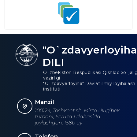
"O`zdavyerloyiha
DILI
O`zbekiston Respublikasi Qishloq xo`jalig
vazirligi
"O`zdavyerloyiha" Davlat ilmiy loyihalash
instituti
Manzil
100124, Toshkent sh, Mirzo Ulug‘bek
tumani, Feruza 1 dahasida
joylashgan, 158b uy
Telefon