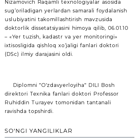
Nizamovich
Raqamli texnologiyalar asosida
sug‘oriladigan yerlardan samarali foydalanish
uslubiyatini takomillashtirish
mavzusida
doktorlik dissetatsiyasini himoya qilib,
06.01.10
– «Yer tuzish, kadastr va yer monitoringi»
ixtisosligida qishloq xo‘jaligi fanlari doktori
(DSc) ilmiy darajasini oldi.
Diplomni
"O'zdavyerloyiha" DILI
Bosh
direktori Texnika fanlari doktori Professor
Ruhiddin Turayev tomonidan tantanali
ravishda topshirdi.
SO'NGI YANGILIKLAR