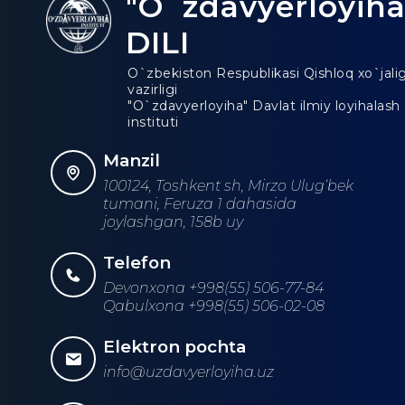
"O`zdavyerloyiha
DILI
O`zbekiston Respublikasi Qishloq xo`jalig
vazirligi
"O`zdavyerloyiha" Davlat ilmiy loyihalash
instituti
Manzil
100124, Toshkent sh, Mirzo Ulug‘bek
tumani, Feruza 1 dahasida
joylashgan, 158b uy
Telefon
Devonxona +998(55) 506-77-84
Qabulxona +998(55) 506-02-08
Elektron pochta
info@uzdavyerloyiha.uz