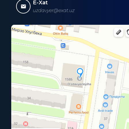
E-Xat
uzdavyer@exat.uz