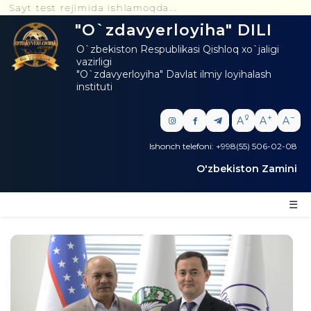
yt test rejimida ishlamoqda...
"O`zdavyerloyiha" DILI
O`zbekiston Respublikasi Qishloq xo`jaligi
vazirligi
"O`zdavyerloyiha" Davlat ilmiy loyihalash
instituti
A
A
A
Ishonch telefoni: +998(55) 506-02-08
O'zbekiston Zamini
☰