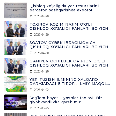
Qishloq xo‘jaligida yer resurslarini
barqaror boshqarishda axborot
tizimlarining o‘rni
2026-04-29
TOXIROV KOZIM NAJIM O'G'LI
QISHLOQ XO'JALIGI FANLARI BO'YICHA
FALSAFA DOKTORI DIPLOMINI OLDI
2026-04-20
SOATOV OYBEK IBRAGIMOVICH
QISHLOQ XO'JALIGI FANLARI BO'YICHA
FALSAFA DOKTORI DIPLOMINI OLDI
2026-04-20
G'ANIYEV OCHILBEK ORIFJON O'G'LI
QISHLOQ XO'JALIGI FANLARI BO'YICHA
FALSAFA DOKTORI DIPLOMINI OLDI
2026-04-20
YER TUZISH ILMINING XALQARO
DARAJADAGI E’TIROFI: ILMIY MAQOLA
FRONTIERS JURNALIDA CHOP ETILDI
2026-04-02
Sog‘lom hayot – yoshlar tanlovi: Biz
giyohvandlikka qarshimiz!
2026-03-25