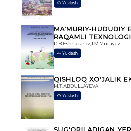
Yuklash
MA'MURIY-HUDUDIY 
RAQAMLI TEXNOLOGI
D.B.Eshnazarov, I.M.Musayev
Yuklash
QISHLOQ XO‘JALIK E
M.T.ABDULLAYEVA
Yuklash
SUGʻORILADIGAN YE