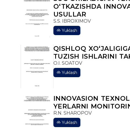
OʻTKAZISHDA INNOV
USULLAR
S.S. IBROXIMOV
Yuklash
QISHLOQ XO‘JALIGI
TUZISH ISHLARINI T
O.I. SOATOV
Yuklash
INNOVASION TEXNOL
YERLARNI MONITORIN
R.N. SHAROPOV
Yuklash