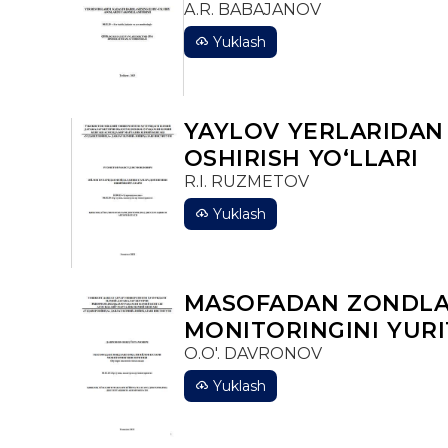
A.R. BABAJANOV
Yuklash
YAYLOV YERLARIDAN
OSHIRISH YOʻLLARI
R.I. RUZMETOV
Yuklash
MASOFADAN ZONDLAS
MONITORINGINI YURI
O.O'. DAVRONOV
Yuklash