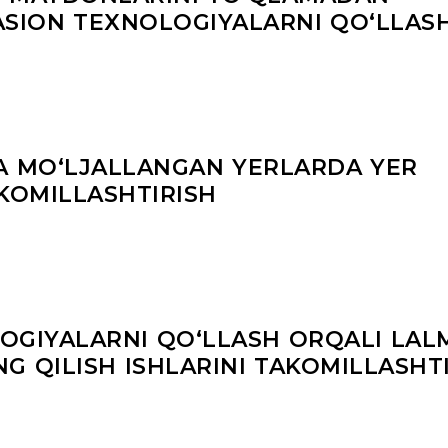
ASION TEXNOLOGIYALARNI QOʻLLAS
GA MO‘LJALLANGAN YERLARDA YER
AKOMILLASHTIRISH
OGIYALARNI QOʻLLASH ORQALI LAL
G QILISH ISHLARINI TAKOMILLASHT