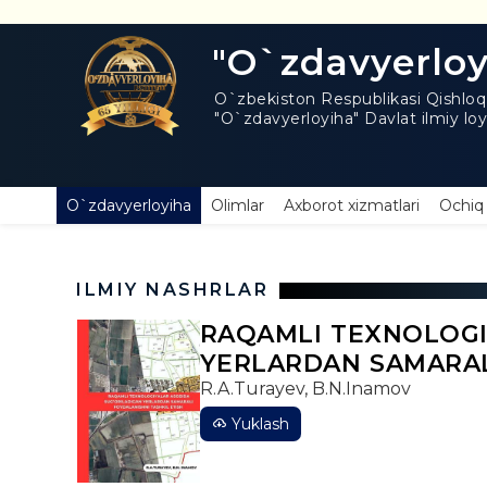
"O`zdavyerloy
O`zbekiston Respublikasi Qishloq x
"O`zdavyerloyiha" Davlat ilmiy loyi
O`zdavyerloyiha
Olimlar
Axborot xizmatlari
Ochiq
ILMIY NASHRLAR
RAQAMLI TEXNOLOGI
YERLARDAN SAMARAL
R.A.Turayev, B.N.Inamov
Yuklash