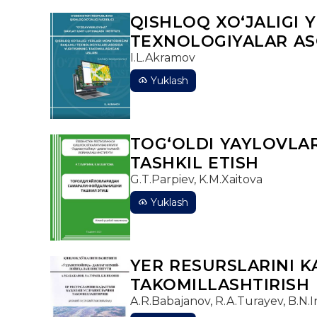
QISHLOQ XO‘JALIGI 
TEXNOLOGIYALAR AS
I.L.Akramov
Yuklash
TOG‘OLDI YAYLOVLA
TASHKIL ETISH
G.T.Parpiev, K.M.Xaitova
Yuklash
YER RESURSLARINI K
TAKOMILLASHTIRISH
A.R.Babajanov, R.A.Turayev, B.N.