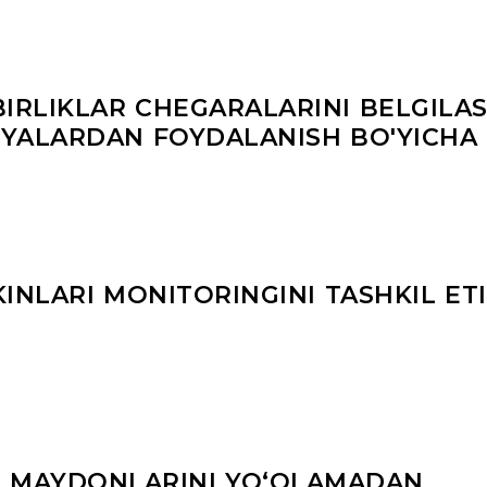
BIRLIKLAR CHEGARALARINI BELGILA
YALARDAN FOYDALANISH BO'YICHA
KINLARI MONITORINGINI TASHKIL ET
R MAYDONLARINI YOʻQLAMADAN