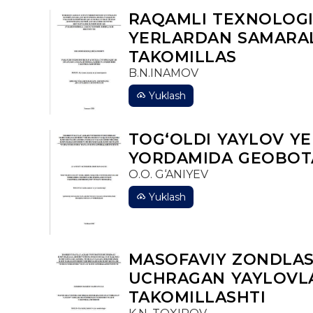
RAQAMLI TEXNOLOGI
YERLARDAN SAMARAL
TAKOMILLAS
B.N.INAMOV
Yuklash
TOG‘OLDI YAYLOV Y
YORDAMIDA GEOBOTA
O.O. G‘ANIYEV
Yuklash
MASOFAVIY ZONDLA
UCHRAGAN YAYLOVLA
TAKOMILLASHTI