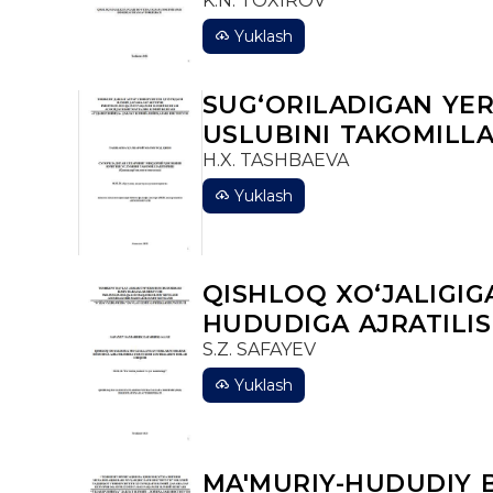
K.N. TOXIROV
Yuklash
SUGʻORILADIGAN YER
USLUBINI TAKOMILLA
H.X. TASHBAEVA
Yuklash
QISHLOQ XO‘JALIGI
HUDUDIGA AJRATILIS
S.Z. SAFAYEV
Yuklash
MA'MURIY-HUDUDIY B