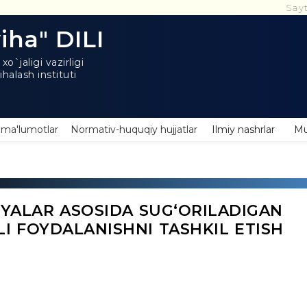
Sayt test rejimi
iha" DILI
o`jaligi vazirligi
halash instituti
 ma'lumotlar
Normativ-huquqiy hujjatlar
Ilmiy nashrlar
Mu
YALAR ASOSIDA SUG‘ORILADIGAN
I FOYDALANISHNI TASHKIL ETISH