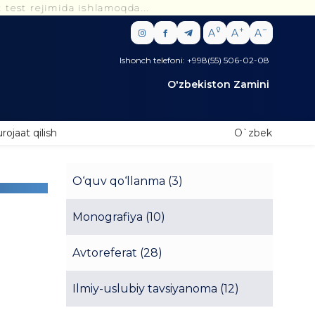
da ishlamoqda...
A
A
A
Ishonch telefoni: +998(55) 506-02-08
O'zbekiston Zamini
rojaat qilish
O`zbek
O‘quv qo‘llanma (3)
Monografiya (10)
Avtoreferat (28)
Ilmiy-uslubiy tavsiyanoma (12)