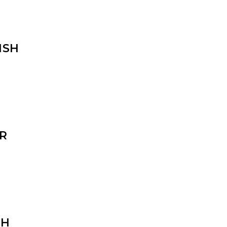
ISH
R
SH