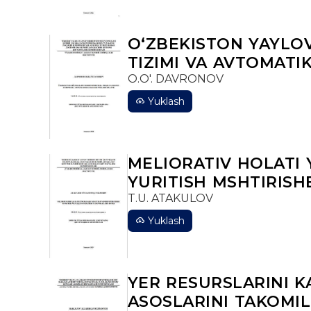
OʻZBEKISTON YAYLO
TIZIMI VA AVTOMAT
O.O'. DAVRONOV
Yuklash
MELIORATIV HOLATI
YURITISH MSHTIRISH
T.U. ATAKULOV
Yuklash
YER RESURSLARINI 
ASOSLARINI TAKOMIL